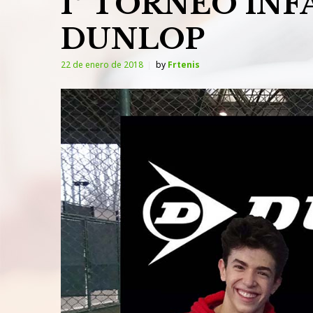
1º TORNEO INF
DUNLOP
22 de enero de 2018
by
Frtenis