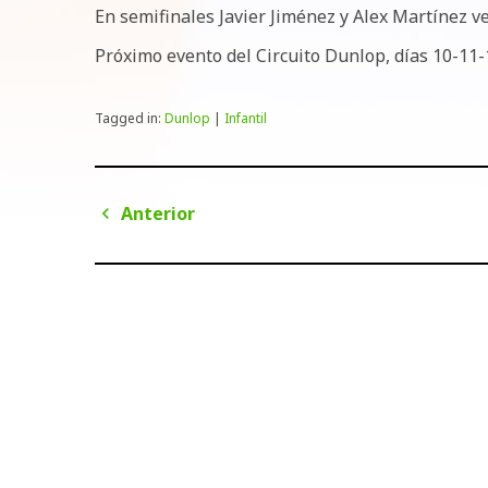
En semifinales Javier Jiménez y Alex Martínez v
Próximo evento del Circuito Dunlop, días 10-11-1
Tagged in:
Dunlop
|
Infantil
Navegación
Anterior
de
Anterior
entradas