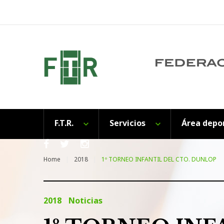
Skip
to
content
F.T.R.
Servicios
Área depo
Facebook
Twitter
Instagram
Home
2018
1º TORNEO INFANTIL DEL CTO. DUNLOP
2018
Noticias