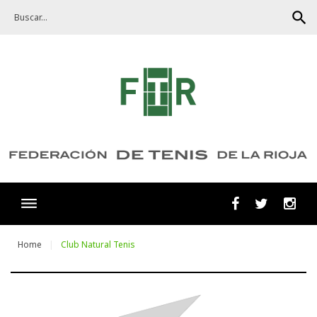
Skip
search
to
content
Facebook
Twitter
Ins
Home
Club Natural Tenis
Club