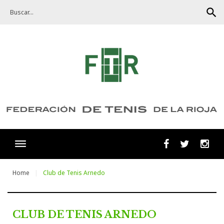
Skip
search
to
content
Facebook
Twitter
Ins
Home
Club de Tenis Arnedo
Club
CLUB DE TENIS ARNEDO