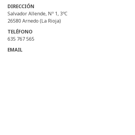
de
DIRECCIÓN
Tenis
Salvador Allende, Nº 1, 3ºC
Arnedo
26580 Arnedo (La Rioja)
TELÉFONO
635 767 565
EMAIL