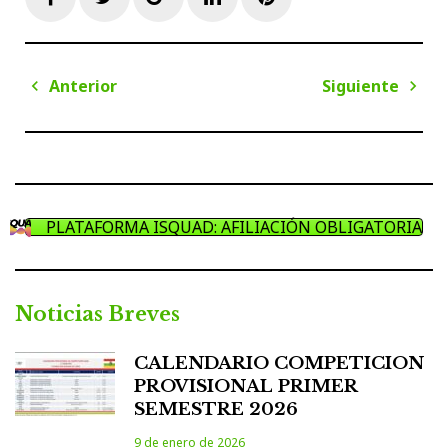
Navegación
Anterior
Siguiente
de
Anterior
Sigui
entradas
PLATAFORMA ISQUAD: AFILIACIÓN OBLIGATORIA
Noticias Breves
CALENDARIO COMPETICION
PROVISIONAL PRIMER
SEMESTRE 2026
9 de enero de 2026