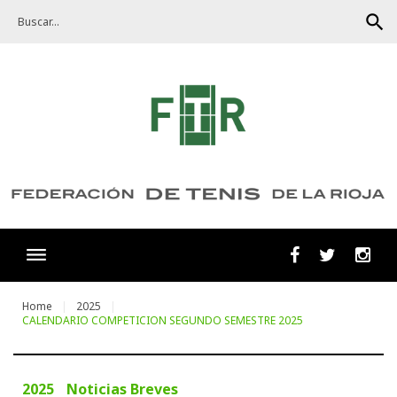
Skip
search
to
content
Facebook
Twitter
Ins
Home
2025
CALENDARIO COMPETICION SEGUNDO SEMESTRE 2025
2025
Noticias Breves