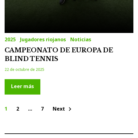
2025
Jugadores riojanos
Noticias
CAMPEONATO DE EUROPA DE
BLIND TENNIS
22 de octubre de 2025
Leer más
Paginación
1
2
…
7
Next
chevron_right
de
entradas