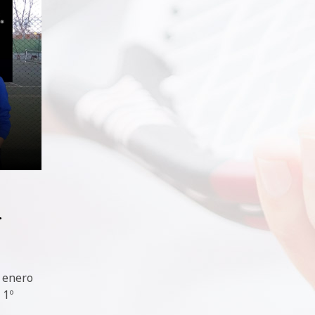
.
e enero
 1º