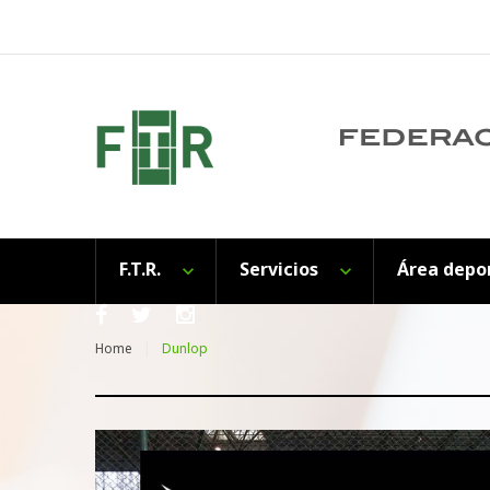
Skip
to
content
F.T.R.
Servicios
Área depo
Facebook
Twitter
Instagram
Home
Dunlop
Etiqueta: