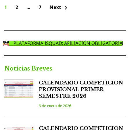
Paginación
1
2
…
7
Next
chevron_right
de
entradas
PLATAFORMA ISQUAD: AFILIACIÓN OBLIGATORIA
Noticias Breves
CALENDARIO COMPETICION
PROVISIONAL PRIMER
SEMESTRE 2026
9 de enero de 2026
CALENDARIO COMPETICION