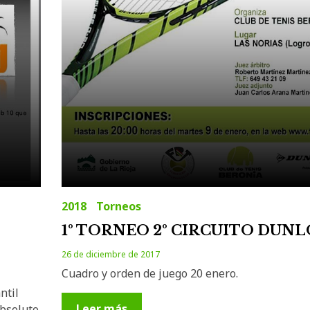
2018
Torneos
1º TORNEO 2º CIRCUITO DUN
26 de diciembre de 2017
Cuadro y orden de juego 20 enero.
ntil
Leer más
absoluto