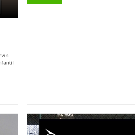
evín
fantil