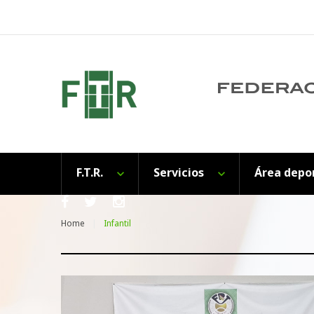
Skip
to
content
F.T.R.
Servicios
Área depo
Facebook
Twitter
Instagram
Home
Infantil
Etiqueta: