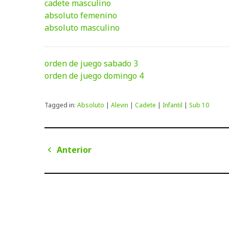
cadete masculino
absoluto femenino
absoluto masculino
orden de juego sabado 3
orden de juego domingo 4
Tagged in:
Absoluto
|
Alevin
|
Cadete
|
Infantil
|
Sub 10
Navegación
Anterior
de
Anterior
entradas