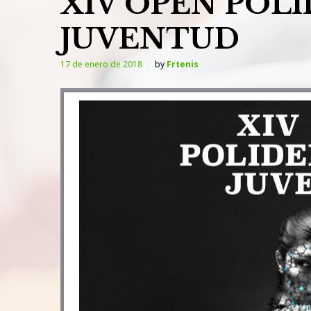
XIV OPEN POL
JUVENTUD
17 de enero de 2018
by
Frtenis