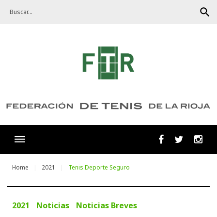
Skip
search
to
content
Facebook
Twitter
Ins
Home
2021
Tenis Deporte Seguro
2021
Noticias
Noticias Breves