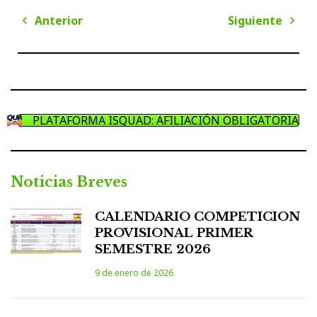
Navegación
Anterior
Siguiente
de
Anterior
Sigui
entradas
PLATAFORMA ISQUAD: AFILIACIÓN OBLIGATORIA
Noticias Breves
CALENDARIO COMPETICION
PROVISIONAL PRIMER
SEMESTRE 2026
9 de enero de 2026