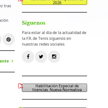
2026
ez tras
ación
Síguenos
Para estar al día de la actualidad de
la F.R. de Tenis síguenos en
e+
inkedIn
Pinterest
nuestras redes sociales
iente
Facebook
Twitter
Instagram
Siguiente
Habilitación Especial de
licencias. Nueva Normativa