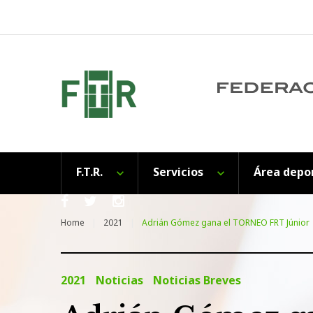
Skip
to
content
F.T.R.
Servicios
Área depo
Facebook
Twitter
Instagram
Home
2021
Adrián Gómez gana el TORNEO FRT Júnior
2021
Noticias
Noticias Breves