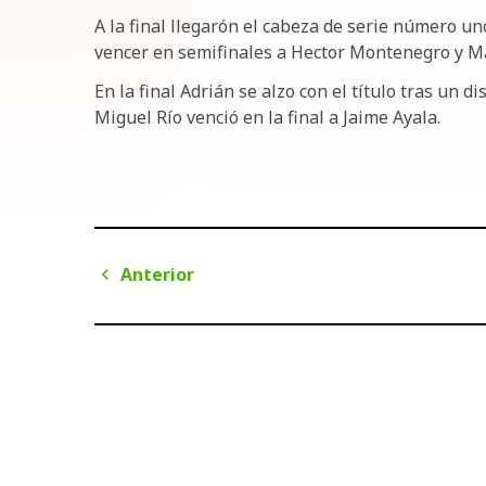
A la final llegarón el cabeza de serie número u
vencer en semifinales a Hector Montenegro y M
En la final Adrián se alzo con el título tras un d
Miguel Río venció en la final a Jaime Ayala.
Navegación
Anterior
de
Anterior
entradas