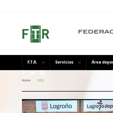
Skip
to
content
F.T.R.
Servicios
Área depo
Facebook
Twitter
Instagram
Home
2021
Categoría: