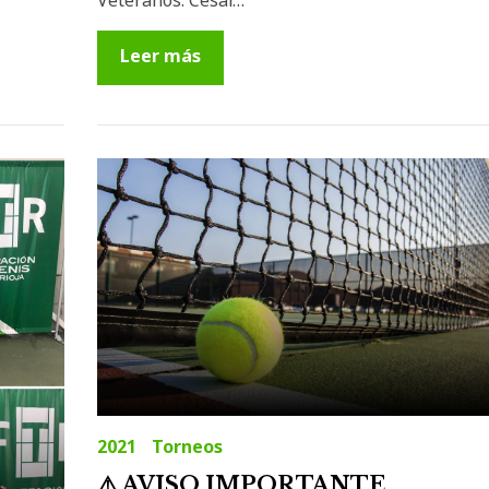
Veteranos: César…
Leer más
2021
Torneos
⚠️ AVISO IMPORTANTE