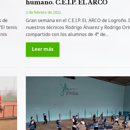
humano. C.E.I.P. EL ARCO
2 de febrero de 2022
s de
Gran semana en el C.E.I.P. EL ARCO de Logroño.
El tenis
nuestros técnicos Rodrigo Álvarez y Rodrigo Or
enis
compartido con los alumnos de 4° de…
Leer más