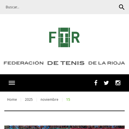
Skip
search
to
content
Facebook
Twitter
Ins
Home
2025
noviembre
15
Día: