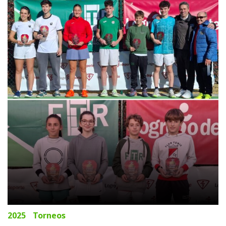
15
de
noviembre
de
2025
2025
Torneos