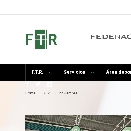
Skip
to
content
F.T.R.
Servicios
Área depo
Facebook
Twitter
Instagram
Home
2025
noviembre
6
Día: