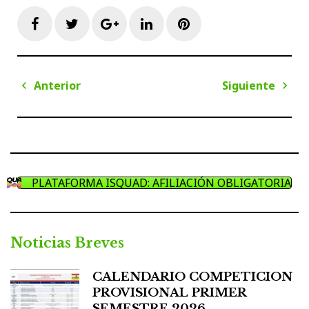
Facebook
Twitter
Google+
LinkedIn
Pinterest
Navegación
Anterior
Siguiente
de
Anterior
Sigui
entradas
PLATAFORMA ISQUAD: AFILIACIÓN OBLIGATORIA
Noticias Breves
CALENDARIO COMPETICION
PROVISIONAL PRIMER
SEMESTRE 2026