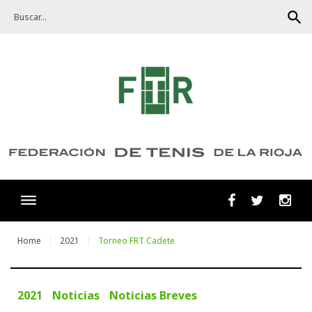
Skip
search
to
content
Facebook
Twitter
Ins
Home
2021
Torneo FRT Cadete
2021
Noticias
Noticias Breves