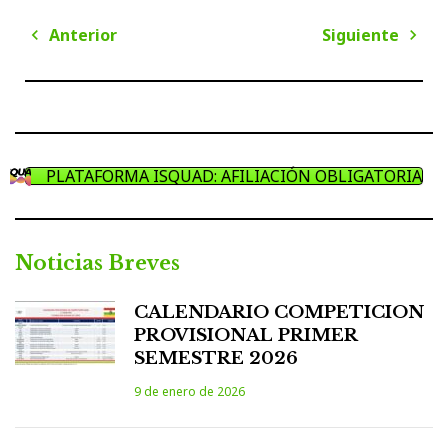
Navegación
Anterior
Siguiente
de
Anterior
Sigui
entradas
PLATAFORMA ISQUAD: AFILIACIÓN OBLIGATORIA
Noticias Breves
CALENDARIO COMPETICION
PROVISIONAL PRIMER
SEMESTRE 2026
9 de enero de 2026