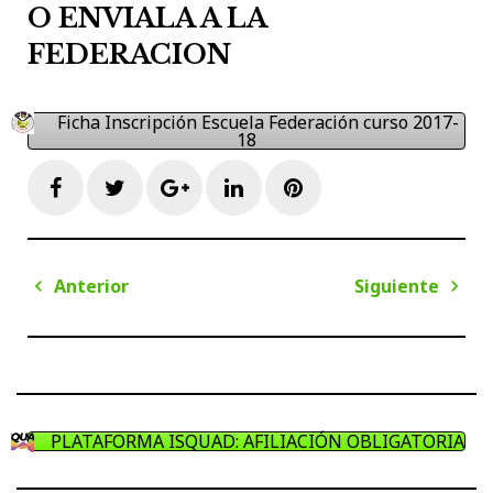
O ENVIALA A LA
FEDERACION
Ficha Inscripción Escuela Federación curso 2017-
18
Facebook
Twitter
Google+
LinkedIn
Pinterest
Navegación
Anterior
Siguiente
de
Anterior
Sigui
entradas
PLATAFORMA ISQUAD: AFILIACIÓN OBLIGATORIA