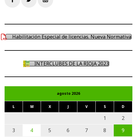
Facebook
Twitter
Instagram
Habilitación Especial de licencias. Nueva Normativa
INTERCLUBES DE LA RIOJA 2023
agosto 2026
L
M
X
J
V
S
D
1
2
3
4
5
6
7
8
9