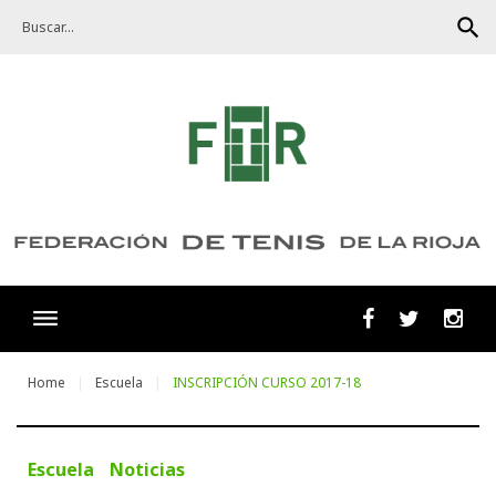
Skip
search
to
content
Facebook
Twitter
Ins
Home
Escuela
INSCRIPCIÓN CURSO 2017-18
Escuela
Noticias