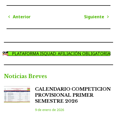
Navegación
Anterior
Siguiente
de
Anterior
Sigui
entradas
PLATAFORMA ISQUAD: AFILIACIÓN OBLIGATORIA
Noticias Breves
CALENDARIO COMPETICION
PROVISIONAL PRIMER
SEMESTRE 2026
9 de enero de 2026