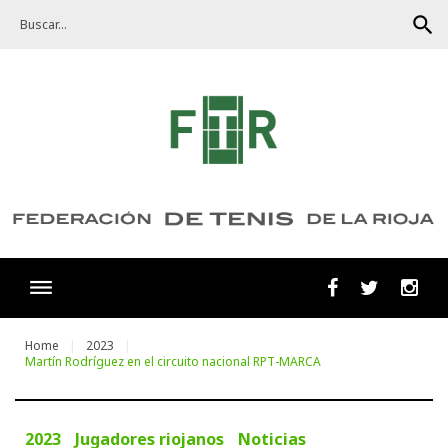
Skip
search
to
content
Facebook
Twitter
Ins
Home
2023
Martín Rodríguez en el circuito nacional RPT-MARCA
2023
Jugadores riojanos
Noticias