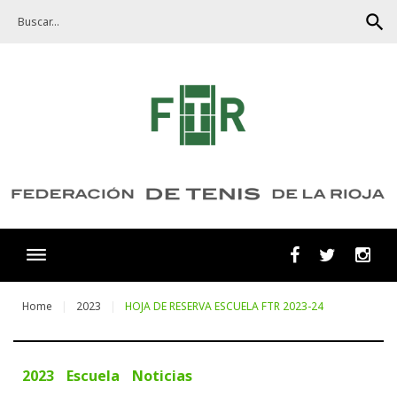
Skip
search
to
content
Facebook
Twitter
Ins
Home
2023
HOJA DE RESERVA ESCUELA FTR 2023-24
2023
Escuela
Noticias