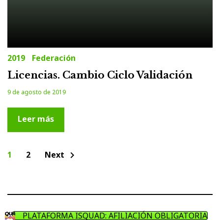
2019
Federación
Licencias. Cambio Ciclo Validación
9 de agosto de 2019
Leer más
Paginación
1
2
Next
chevron_right
de
entradas
PLATAFORMA ISQUAD: AFILIACIÓN OBLIGATORIA