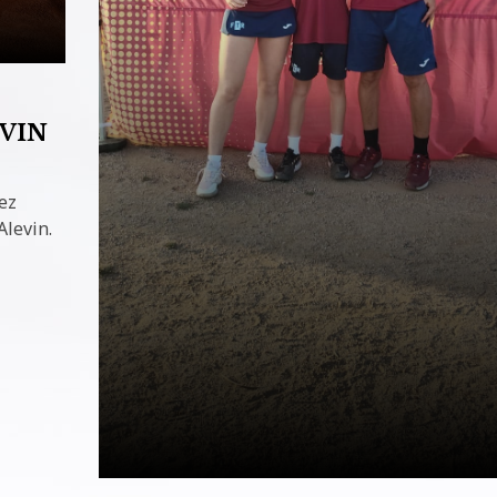
VIN
ez
levin.