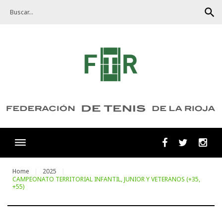
Skip
search
to
content
Facebook
Twitter
Ins
Home
2025
CAMPEONATO TERRITORIAL INFANTIL, JUNIOR Y VETERANOS (+35,
+55)