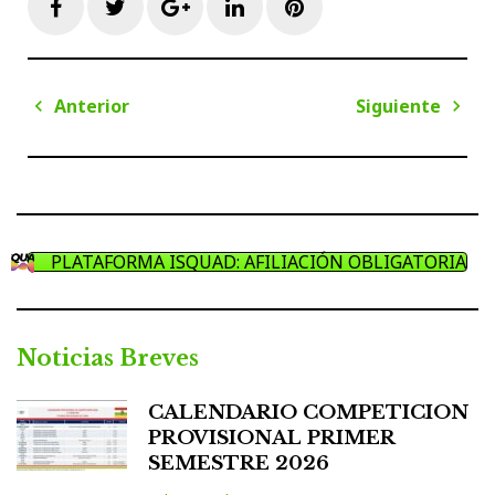
Facebook
Twitter
Google+
LinkedIn
Pinterest
Navegación
Anterior
Siguiente
de
Anterior
Sigui
entradas
PLATAFORMA ISQUAD: AFILIACIÓN OBLIGATORIA
Noticias Breves
CALENDARIO COMPETICION
PROVISIONAL PRIMER
SEMESTRE 2026