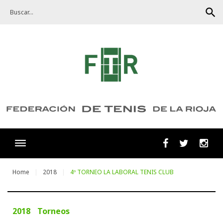
Skip
search
to
content
Facebook
Twitter
Ins
Home
2018
4º TORNEO LA LABORAL TENIS CLUB
2018
Torneos