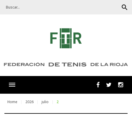
Skip
search
to
content
Facebook
Twitter
Ins
Home
2026
julio
2
Día: