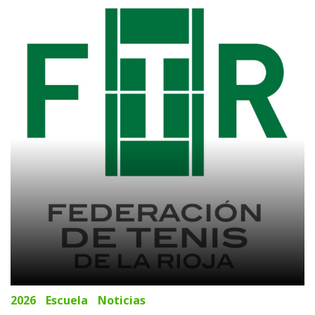
2
de
julio
de
2026
2026
Escuela
Noticias