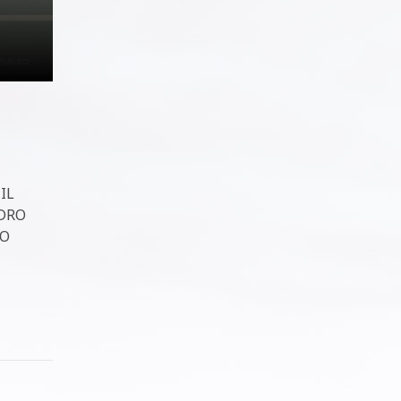
IL
DRO
TO