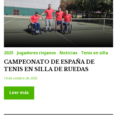
10
de
octubre
de
2025
2025
Jugadores riojanos
Noticias
Tenis en silla
CAMPEONATO DE ESPAÑA DE
TENIS EN SILLA DE RUEDAS
10 de octubre de 2025
Leer más