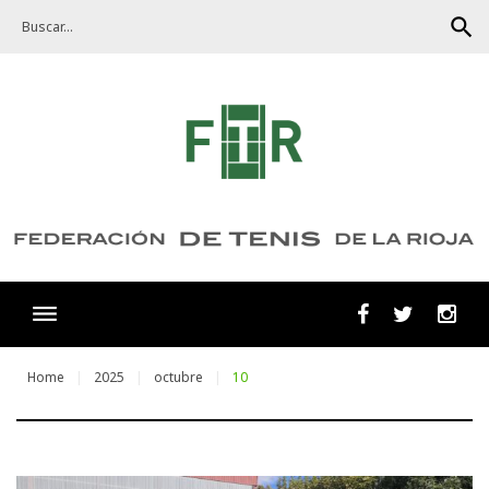
Skip
search
to
content
Facebook
Twitter
Ins
Home
2025
octubre
10
Día: