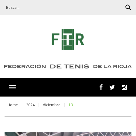
Skip
search
to
content
Facebook
Twitter
Ins
Home
2024
diciembre
19
Día: