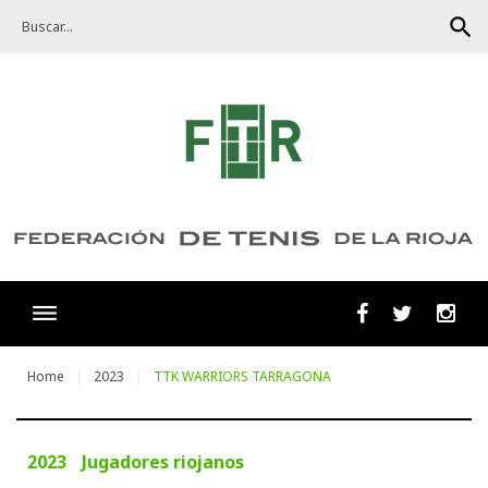
Skip
search
to
content
Facebook
Twitter
Ins
Home
2023
TTK WARRIORS TARRAGONA
2023
Jugadores riojanos