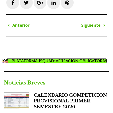
Facebook
Twitter
Google+
LinkedIn
Pinterest
Navegación
Anterior
Siguiente
de
Anterior
Sigui
entradas
PLATAFORMA ISQUAD: AFILIACIÓN OBLIGATORIA
Noticias Breves
CALENDARIO COMPETICION
PROVISIONAL PRIMER
SEMESTRE 2026