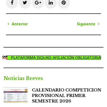
Facebook
Twitter
Google+
LinkedIn
Pinterest
Navegación
Anterior
Siguiente
de
Anterior
Sigui
entradas
PLATAFORMA ISQUAD: AFILIACIÓN OBLIGATORIA
Noticias Breves
CALENDARIO COMPETICION
PROVISIONAL PRIMER
SEMESTRE 2026