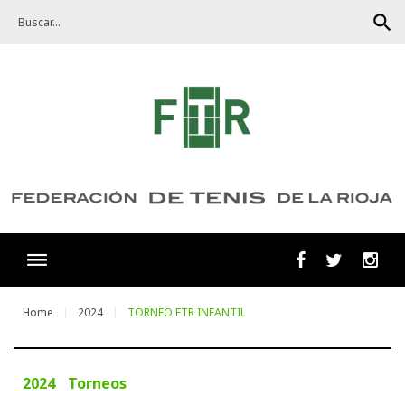
Skip
search
to
content
Facebook
Twitter
Ins
Home
2024
TORNEO FTR INFANTIL
2024
Torneos