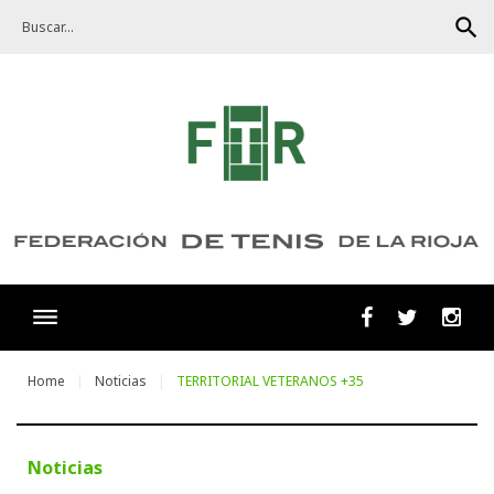
Skip
search
to
content
Facebook
Twitter
Ins
Home
Noticias
TERRITORIAL VETERANOS +35
Noticias