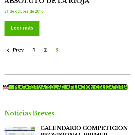
ABSOLUTO DE LA RIOJA
31 de octubre de 2016
Leer más
Paginación
Prev
1
2
3
chevron_left
de
entradas
PLATAFORMA ISQUAD: AFILIACIÓN OBLIGATORIA
Noticias Breves
CALENDARIO COMPETICION