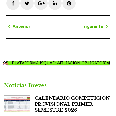
Facebook
Twitter
Google+
LinkedIn
Pinterest
Navegación
Anterior
Siguiente
de
Anterior
Sigui
entradas
PLATAFORMA ISQUAD: AFILIACIÓN OBLIGATORIA
Noticias Breves
CALENDARIO COMPETICION
PROVISIONAL PRIMER
SEMESTRE 2026