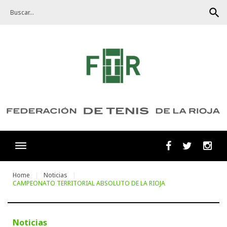
Skip
search
to
content
Facebook
Twitter
Ins
Home
Noticias
CAMPEONATO TERRITORIAL ABSOLUTO DE LA RIOJA
Noticias