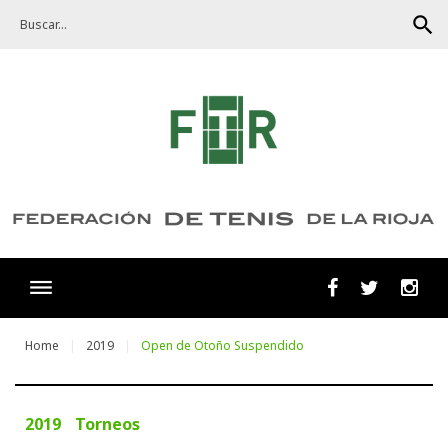
Skip
search
to
content
Facebook
Twitter
Ins
Home
2019
Open de Otoño Suspendido
2019
Torneos