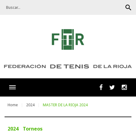
Skip
search
to
content
Facebook
Twitter
Ins
Home
2024
MASTER DE LA RIOJA 2024
2024
Torneos