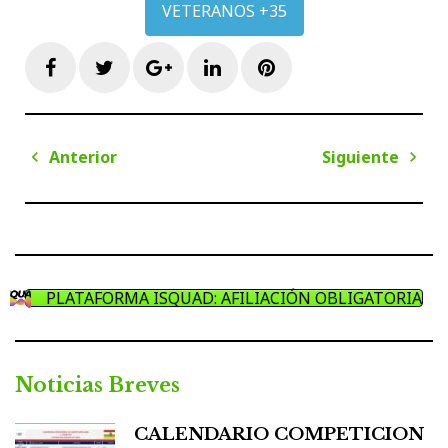
VETERANOS +35
Facebook
Twitter
Google+
LinkedIn
Pinterest
Navegación
Anterior
Siguiente
de
Anterior
Sigui
entradas
PLATAFORMA ISQUAD: AFILIACIÓN OBLIGATORIA
Noticias Breves
CALENDARIO COMPETICION