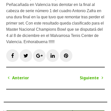
Peñacañada en Valencia tras derrotar en la final al
cabeza de serie número 1 del cuadro Antonio Zafra en
una dura final en la que tuvo que remontar tras perder el
primer set. Con este resultado queda clasificado para el
Master Nacional Champions Bowl que se disputará del
4 al 8 de diciembre en el Malvarrosa Tenis Center de
Valencia. Enhorabuena !!!!!!
Facebook
Twitter
Google+
LinkedIn
Pinterest
Navegación
Anterior
Siguiente
de
Anterior
Sigui
entradas