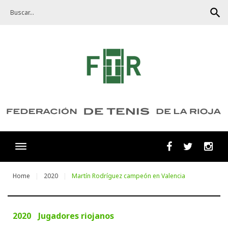
Skip
search
to
content
Facebook
Twitter
Ins
Home
2020
Martín Rodríguez campeón en Valencia
2020
Jugadores riojanos