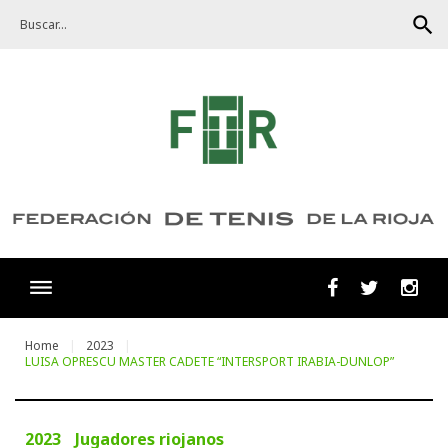
Skip
search
to
content
Facebook
Twitter
Ins
Home
2023
LUISA OPRESCU MASTER CADETE “INTERSPORT IRABIA-DUNLOP”
2023
Jugadores riojanos