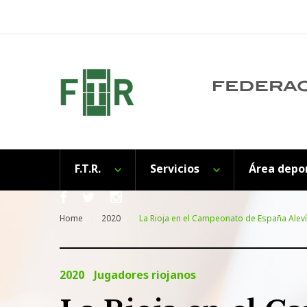
Skip
to
content
F.T.R.
Servicios
Área depo
Facebook
Twitter
Instagram
Home
2020
La Rioja en el Campeonato de España Alev
2020
Jugadores riojanos