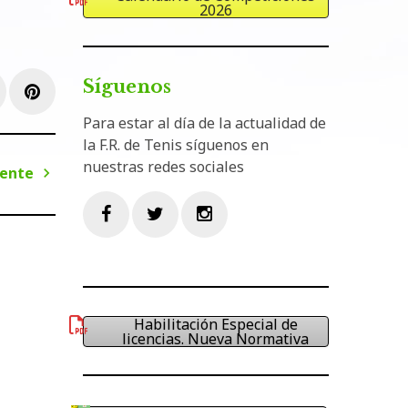
2026
Síguenos
e+
inkedIn
Pinterest
Para estar al día de la actualidad de
la F.R. de Tenis síguenos en
nuestras redes sociales
iente
Siguiente
Facebook
Twitter
Instagram
Habilitación Especial de
licencias. Nueva Normativa