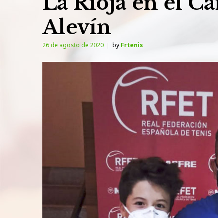
La Rioja en el 
Alevín
26 de agosto de 2020
by
Frtenis