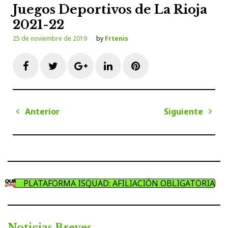
Juegos Deportivos de La Rioja
2021-22
25 de noviembre de 2019
by
Frtenis
Facebook
Twitter
Google+
LinkedIn
Pinterest
Navegación
Anterior
Siguiente
de
Anterior
Sigui
entradas
PLATAFORMA ISQUAD: AFILIACIÓN OBLIGATORIA
Noticias Breves