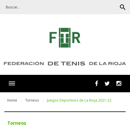
Skip
search
to
content
Facebook
Twitter
Ins
Home
Torneos
Juegos Deportivos de La Rioja 2021-22
Torneos