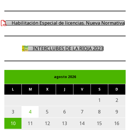
Habilitación Especial de licencias. Nueva Normativa
INTERCLUBES DE LA RIOJA 2023
agosto 2026
L
M
X
J
V
S
D
1
2
3
4
5
6
7
8
9
10
11
12
13
14
15
16