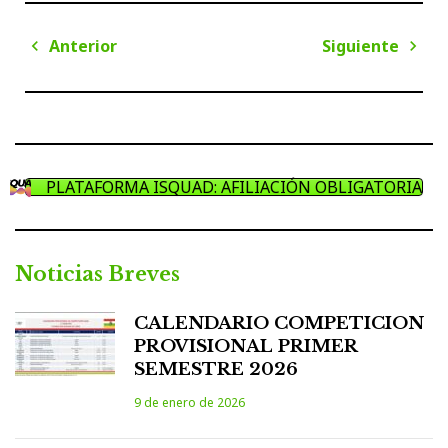
Navegación
Anterior
Siguiente
de
Anterior
Sigui
entradas
PLATAFORMA ISQUAD: AFILIACIÓN OBLIGATORIA
Noticias Breves
CALENDARIO COMPETICION
PROVISIONAL PRIMER
SEMESTRE 2026
9 de enero de 2026