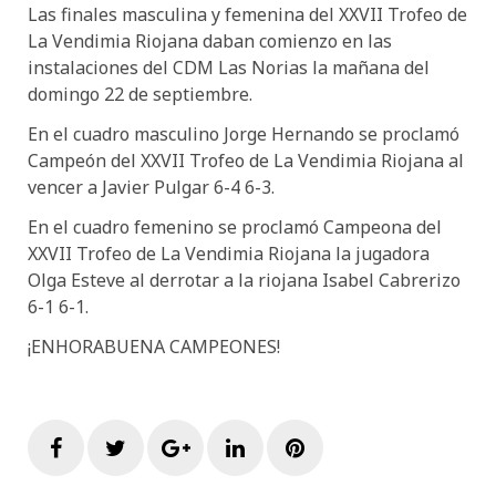
Las finales masculina y femenina del
XXVII Trofeo de
La Vendimia Riojana
daban comienzo en las
instalaciones
del CDM Las Norias la
mañana del
domingo 22 de septiembre
.
En el cuadro masculino
Jorge Hernando
se proclamó
C
ampeón del
XXVII Trofeo de La Vendimia R
iojana
al
vencer a
Javier Pulgar
6-4 6-3.
En
el cuadro femenino se proclamó
C
ampeona del
XXVII Trofeo de La Vendimia Riojana
la jugadora
Olga Esteve
al derrotar a la riojana
Isabel Cabrerizo
6-1 6-1
.
¡ENHORABUENA CAMPEONES!
Facebook
Twitter
Google+
LinkedIn
Pinterest