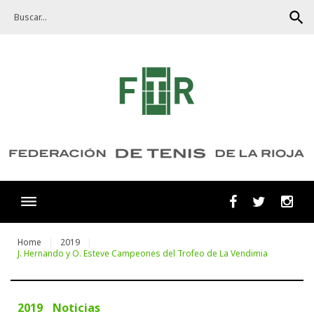
Skip
search
to
content
Facebook
Twitter
Ins
Home
2019
J. Hernando y O. Esteve Campeones del Trofeo de La Vendimia
2019
Noticias