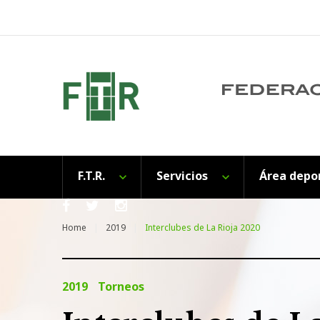
Skip
to
content
F.T.R.
Servicios
Área depo
Facebook
Twitter
Instagram
Home
2019
Interclubes de La Rioja 2020
2019
Torneos