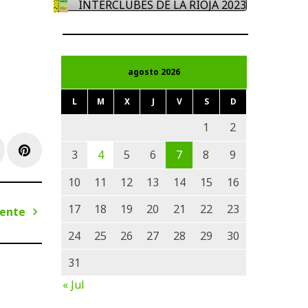
INTERCLUBES DE LA RIOJA 2023
agosto 2026
L
M
X
J
V
S
D
1
2
e+
inkedIn
Pinterest
3
4
5
6
7
8
9
10
11
12
13
14
15
16
17
18
19
20
21
22
23
iente
Siguiente
24
25
26
27
28
29
30
31
« Jul