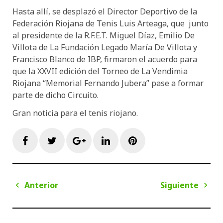
Hasta allí, se desplazó el Director Deportivo de la
Federación Riojana de Tenis Luis Arteaga, que junto
al presidente de la R.F.E.T. Miguel Díaz, Emilio De
Villota de La Fundación Legado María De Villota y
Francisco Blanco de IBP, firmaron el acuerdo para
que la XXVII edición del Torneo de La Vendimia
Riojana “Memorial Fernando Jubera” pase a formar
parte de dicho Circuito.
Gran noticia para el tenis riojano.
Facebook
Twitter
Google+
LinkedIn
Pinterest
Navegación
Anterior
Siguiente
de
Anterior
Sigui
entradas