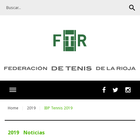
Skip
search
to
content
Facebook
Twitter
Ins
Home
2019
IBP Tennis 2019
2019
Noticias