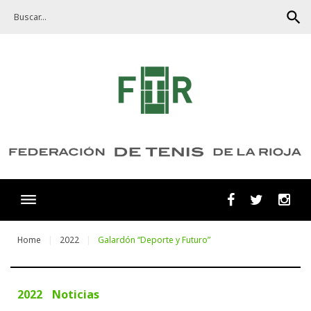
Skip
search
to
content
Facebook
Twitter
Ins
Home
2022
Galardón “Deporte y Futuro”
2022
Noticias