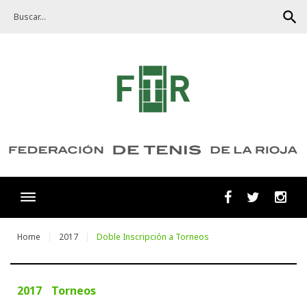
Skip
search
to
content
Facebook
Twitter
Ins
Home
2017
Doble Inscripción a Torneos
2017
Torneos