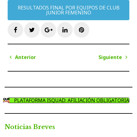
RESULTADOS FINAL POR EQUIPOS DE CLUB
JUNIOR FEMENINO
Facebook
Twitter
Google+
LinkedIn
Pinterest
Navegación
Anterior
Siguiente
de
Anterior
Sigui
entradas
PLATAFORMA ISQUAD: AFILIACIÓN OBLIGATORIA
Noticias Breves