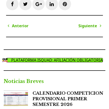
Facebook
Twitter
Google+
LinkedIn
Pinterest
Navegación
Anterior
Siguiente
de
Anterior
Sigui
entradas
PLATAFORMA ISQUAD: AFILIACIÓN OBLIGATORIA
Noticias Breves
CALENDARIO COMPETICION
PROVISIONAL PRIMER
SEMESTRE 2026