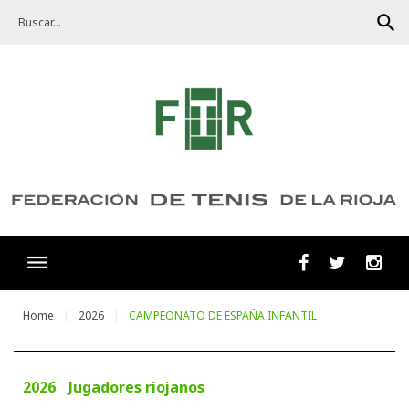
Skip
search
to
content
Facebook
Twitter
Ins
Home
2026
CAMPEONATO DE ESPAÑA INFANTIL
2026
Jugadores riojanos