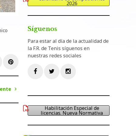
2026
Síguenos
nico
Para estar al día de la actualidad de
la F.R. de Tenis síguenos en
nuestras redes sociales
e+
inkedIn
Pinterest
Facebook
Twitter
Instagram
iente
Siguiente
Habilitación Especial de
licencias. Nueva Normativa