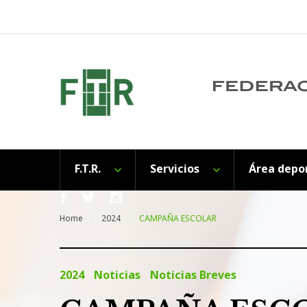
Skip
to
content
F.T.R.
Servicios
Área depo
Facebook
Twitter
Instagram
Home
2024
CAMPAÑA ESCOLAR
2024
Noticias
Noticias Breves