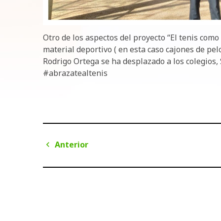
Otro de los aspectos del proyecto “El tenis como
material deportivo ( en esta caso cajones de pelo
Rodrigo Ortega se ha desplazado a los colegios, S
#abrazatealtenis
Navegación
Anterior
de
Anterior
entradas