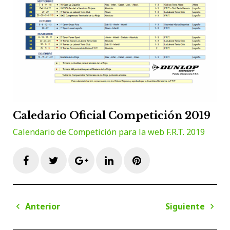
Caledario Oficial Competición 2019
Calendario de Competición para la web F.R.T. 2019
Facebook
Twitter
Google+
LinkedIn
Pinterest
Navegación
Anterior
Siguiente
de
Anterior
Sigui