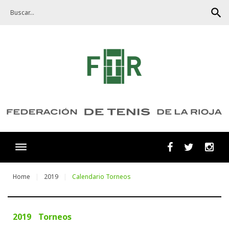
Skip
search
to
content
Facebook
Twitter
Ins
Home
2019
Calendario Torneos
2019
Torneos