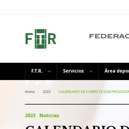
Skip
to
content
F.T.R.
Servicios
Área depo
Facebook
Twitter
Instagram
Home
2023
CALENDARIO DE COMPETICION PROVISION
2023
Noticias