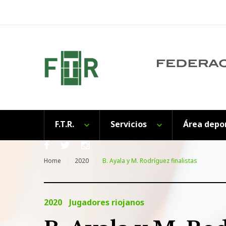
Skip
to
content
F.T.R.
Servicios
Área depo
Facebook
Twitter
Instagram
Home
2020
B. Ayala y M. Rodríguez finalistas
2020
Jugadores riojanos