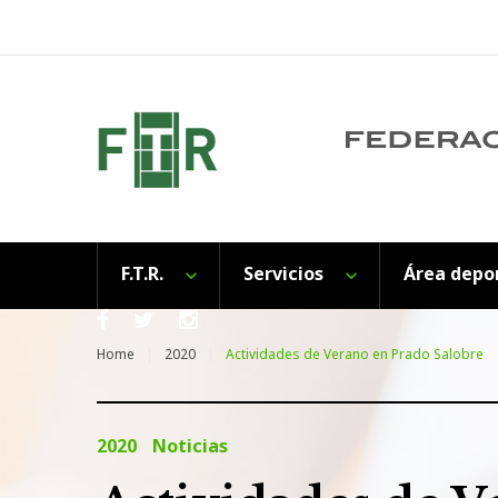
Skip
to
content
F.T.R.
Servicios
Área depo
Facebook
Twitter
Instagram
Home
2020
Actividades de Verano en Prado Salobre
2020
Noticias