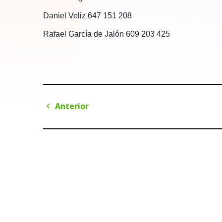
Daniel Veliz 647 151 208
Rafael García de Jalón 609 203 425
Navegación
Anterior
de
Anterior
entradas